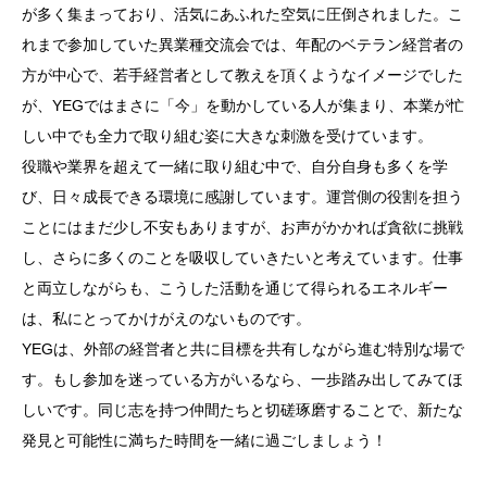
が多く集まっており、活気にあふれた空気に圧倒されました。こ
れまで参加していた異業種交流会では、年配のベテラン経営者の
方が中心で、若手経営者として教えを頂くようなイメージでした
が、YEGではまさに「今」を動かしている人が集まり、本業が忙
しい中でも全力で取り組む姿に大きな刺激を受けています。
役職や業界を超えて一緒に取り組む中で、自分自身も多くを学
び、日々成長できる環境に感謝しています。運営側の役割を担う
ことにはまだ少し不安もありますが、お声がかかれば貪欲に挑戦
し、さらに多くのことを吸収していきたいと考えています。仕事
と両立しながらも、こうした活動を通じて得られるエネルギー
は、私にとってかけがえのないものです。
YEGは、外部の経営者と共に目標を共有しながら進む特別な場で
す。もし参加を迷っている方がいるなら、一歩踏み出してみてほ
しいです。同じ志を持つ仲間たちと切磋琢磨することで、新たな
発見と可能性に満ちた時間を一緒に過ごしましょう！