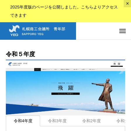
2025年度版のページ
を公開しました。
こちら
よりアクセス
できます
令和５年度
令和4年度
令和3年度
令和2年度
令和元